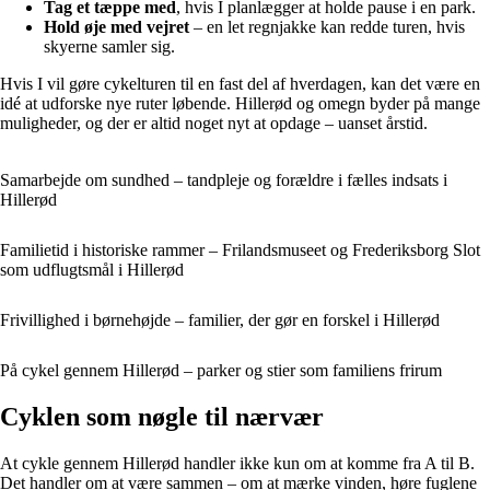
Tag et tæppe med
, hvis I planlægger at holde pause i en park.
Hold øje med vejret
– en let regnjakke kan redde turen, hvis
skyerne samler sig.
Hvis I vil gøre cykelturen til en fast del af hverdagen, kan det være en
idé at udforske nye ruter løbende. Hillerød og omegn byder på mange
muligheder, og der er altid noget nyt at opdage – uanset årstid.
Samarbejde om sundhed – tandpleje og forældre i fælles indsats i
Hillerød
Familietid i historiske rammer – Frilandsmuseet og Frederiksborg Slot
som udflugtsmål i Hillerød
Frivillighed i børnehøjde – familier, der gør en forskel i Hillerød
På cykel gennem Hillerød – parker og stier som familiens frirum
Cyklen som nøgle til nærvær
At cykle gennem Hillerød handler ikke kun om at komme fra A til B.
Det handler om at være sammen – om at mærke vinden, høre fuglene