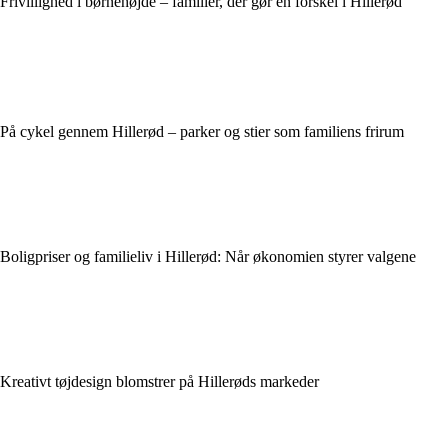
Frivillighed i børnehøjde – familier, der gør en forskel i Hillerød
På cykel gennem Hillerød – parker og stier som familiens frirum
Boligpriser og familieliv i Hillerød: Når økonomien styrer valgene
Kreativt tøjdesign blomstrer på Hillerøds markeder