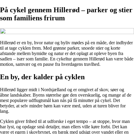
På cykel gennem Hillerød – parker og stier
som familiens frirum
Hillerød er en by, hvor natur og byliv mødes på en måde, der indbyder
til at tage cyklen frem. Med grønne parker, snoede stier og korte
afstande mellem bymidte og natur er det oplagt at opleve byen fra
sadlen – især som familie. En cykeltur gennem Hillerød kan være både
motion, samvær og en pause fra hverdagens travlhed.
En by, der kalder på cyklen
Hillerød ligger midt i Nordsjælland og er omgivet af skov, søer og
åbne landskaber. Byens størrelse gør den overskuelig, og mange af de
mest populære udflugtsmål kan nås på få minutter på cykel. Det
betyder, at selv mindre børn kan være med, uden at turen bliver for
lang.
Cyklen giver frihed til at udforske i eget tempo – at stoppe, hvor man
har lyst, og opdage små detaljer, man ellers ville køre forbi. Det kan
være et egern i skovbrynet, en bænk med udsigt over vandet eller en