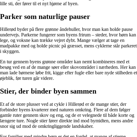
lille sti, der fører til et nyt hjørne af byen.
Parker som naturlige pauser
Hillerød byder på flere grønne åndehuller, hvor man kan holde pause
undervejs. Parkerne fungerer som byens frirum – steder, hvor børn kan
lege, og voksne kan trække vejret dybt. Mange vælger at tage en
madpakke med og holde picnic på græsset, mens cyklerne står parkeret
i skyggen.
En tur gennem byens grønne områder kan nemt kombineres med et
besøg ved en af de mange søer eller skovområder i nærheden. Her kan
man lade børnene løbe frit, kigge efter fugle eller bare nyde stilheden et
øjeblik, før turen går videre.
Stier, der binder byen sammen
Et af de store plusser ved at cykle i Hillerød er de mange stier, der
forbinder byens kvarterer med naturen omkring. Flere af dem følger
gamle ruter gennem skov og eng, og de er velegnede til både korte og
længere ture. Nogle stier fører direkte ind mod bymidten, mens andre
snor sig ud mod de omkringliggende landskaber.
For familier med mindre børn er det en fordel, at mange af stierne