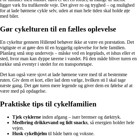
ligger væk fra trafikerede veje. Det giver ro og tryghed – og mulighed
for at lade børnene cykle selv, uden at man hele tiden skal holde øje
med biler.
Gør cykelturen til en fælles oplevelse
En cykeltur gennem Hillerød behøver ikke at være en præstation. Det
vigtigste er at gøre den til en hyggelig oplevelse for hele familien.
Planlæg små stop undervejs – måske ved en legeplads, et ishus eller et
sted, hvor man kan dyppe tæerne i vandet. På den måde bliver turen en
række små eventyr i stedet for en transportetape.
Det kan også være sjovt at lade børnene være med til at bestemme
ruten. Giv dem et kort, eller lad dem vælge, hvilken sti I skal tage
næste gang. Det gør turen mere legende og giver dem en følelse af at
være med på opdagelse.
Praktiske tips til cykelfamilien
Tjek cyklerne
inden afgang – især bremser og dæktryk.
Medbring drikkevand og lidt snacks
, så energien holder hele
vejen.
Husk cykelhjelm
til både børn og voksne.