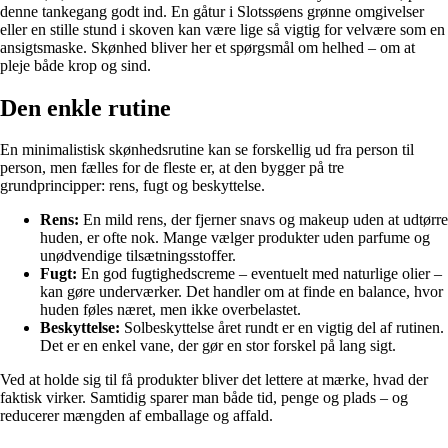
denne tankegang godt ind. En gåtur i Slotssøens grønne omgivelser
eller en stille stund i skoven kan være lige så vigtig for velvære som en
ansigtsmaske. Skønhed bliver her et spørgsmål om helhed – om at
pleje både krop og sind.
Den enkle rutine
En minimalistisk skønhedsrutine kan se forskellig ud fra person til
person, men fælles for de fleste er, at den bygger på tre
grundprincipper: rens, fugt og beskyttelse.
Rens:
En mild rens, der fjerner snavs og makeup uden at udtørre
huden, er ofte nok. Mange vælger produkter uden parfume og
unødvendige tilsætningsstoffer.
Fugt:
En god fugtighedscreme – eventuelt med naturlige olier –
kan gøre underværker. Det handler om at finde en balance, hvor
huden føles næret, men ikke overbelastet.
Beskyttelse:
Solbeskyttelse året rundt er en vigtig del af rutinen.
Det er en enkel vane, der gør en stor forskel på lang sigt.
Ved at holde sig til få produkter bliver det lettere at mærke, hvad der
faktisk virker. Samtidig sparer man både tid, penge og plads – og
reducerer mængden af emballage og affald.