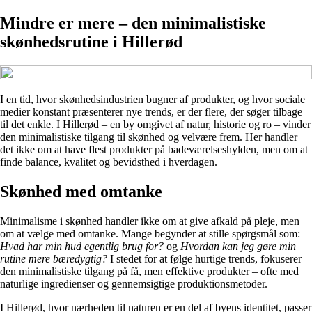
Mindre er mere – den minimalistiske
skønhedsrutine i Hillerød
I en tid, hvor skønhedsindustrien bugner af produkter, og hvor sociale
medier konstant præsenterer nye trends, er der flere, der søger tilbage
til det enkle. I Hillerød – en by omgivet af natur, historie og ro – vinder
den minimalistiske tilgang til skønhed og velvære frem. Her handler
det ikke om at have flest produkter på badeværelseshylden, men om at
finde balance, kvalitet og bevidsthed i hverdagen.
Skønhed med omtanke
Minimalisme i skønhed handler ikke om at give afkald på pleje, men
om at vælge med omtanke. Mange begynder at stille spørgsmål som:
Hvad har min hud egentlig brug for?
og
Hvordan kan jeg gøre min
rutine mere bæredygtig?
I stedet for at følge hurtige trends, fokuserer
den minimalistiske tilgang på få, men effektive produkter – ofte med
naturlige ingredienser og gennemsigtige produktionsmetoder.
I Hillerød, hvor nærheden til naturen er en del af byens identitet, passer