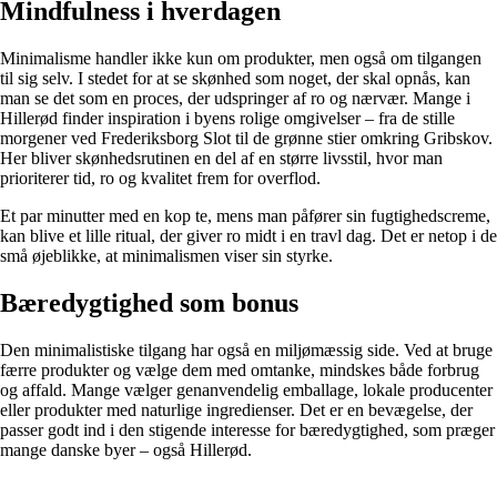
Mindfulness i hverdagen
Minimalisme handler ikke kun om produkter, men også om tilgangen
til sig selv. I stedet for at se skønhed som noget, der skal opnås, kan
man se det som en proces, der udspringer af ro og nærvær. Mange i
Hillerød finder inspiration i byens rolige omgivelser – fra de stille
morgener ved Frederiksborg Slot til de grønne stier omkring Gribskov.
Her bliver skønhedsrutinen en del af en større livsstil, hvor man
prioriterer tid, ro og kvalitet frem for overflod.
Et par minutter med en kop te, mens man påfører sin fugtighedscreme,
kan blive et lille ritual, der giver ro midt i en travl dag. Det er netop i de
små øjeblikke, at minimalismen viser sin styrke.
Bæredygtighed som bonus
Den minimalistiske tilgang har også en miljømæssig side. Ved at bruge
færre produkter og vælge dem med omtanke, mindskes både forbrug
og affald. Mange vælger genanvendelig emballage, lokale producenter
eller produkter med naturlige ingredienser. Det er en bevægelse, der
passer godt ind i den stigende interesse for bæredygtighed, som præger
mange danske byer – også Hillerød.