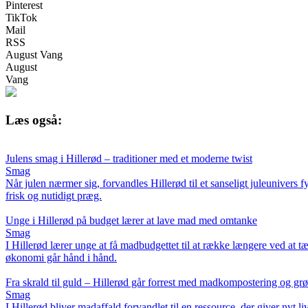
Pinterest
TikTok
Mail
RSS
August Vang
August
Vang
Læs også:
Julens smag i Hillerød – traditioner med et moderne twist
Smag
Når julen nærmer sig, forvandles Hillerød til et sanseligt juleunivers
frisk og nutidigt præg.
Unge i Hillerød på budget lærer at lave mad med omtanke
Smag
I Hillerød lærer unge at få madbudgettet til at række længere ved at
økonomi går hånd i hånd.
Fra skrald til guld – Hillerød går forrest med madkompostering og g
Smag
I Hillerød bliver madaffald forvandlet til en ressource, der giver nyt li