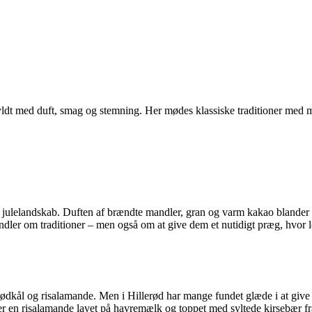
 fyldt med duft, smag og stemning. Her mødes klassiske traditioner med mo
de julelandskab. Duften af brændte mandler, gran og varm kakao blander
dler om traditioner – men også om at give dem et nutidigt præg, hvor l
ødkål og risalamande. Men i Hillerød har mange fundet glæde i at give 
ler en risalamande lavet på havremælk og toppet med syltede kirsebær f