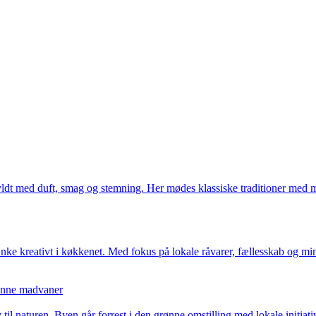
 fyldt med duft, smag og stemning. Her mødes klassiske traditioner med mo
 tænke kreativt i køkkenet. Med fokus på lokale råvarer, fællesskab og
rønne madvaner
v til naturen. Byen går forrest i den grønne omstilling med lokale initiat