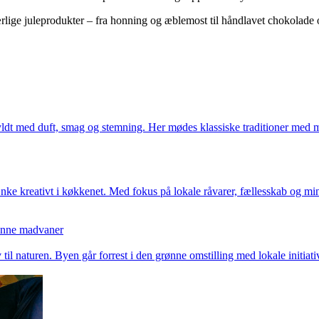
rlige juleprodukter – fra honning og æblemost til håndlavet chokolade 
 fyldt med duft, smag og stemning. Her mødes klassiske traditioner med mo
 tænke kreativt i køkkenet. Med fokus på lokale råvarer, fællesskab og
rønne madvaner
v til naturen. Byen går forrest i den grønne omstilling med lokale initiat