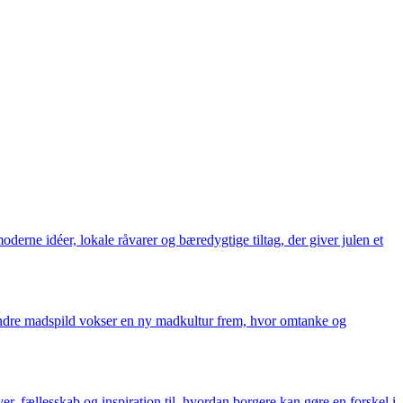
derne idéer, lokale råvarer og bæredygtige tiltag, der giver julen et
 mindre madspild vokser en ny madkultur frem, hvor omtanke og
iver, fællesskab og inspiration til, hvordan borgere kan gøre en forskel i