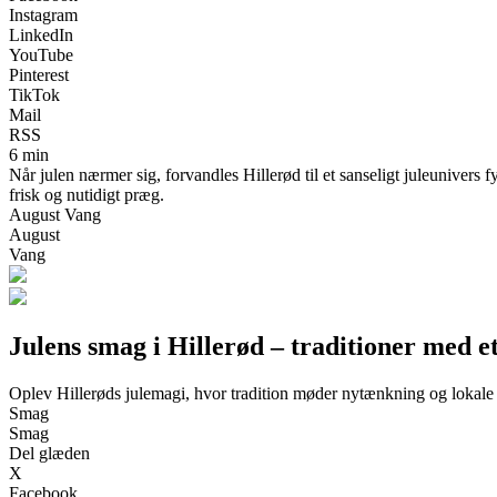
Instagram
LinkedIn
YouTube
Pinterest
TikTok
Mail
RSS
6 min
Når julen nærmer sig, forvandles Hillerød til et sanseligt juleunivers
frisk og nutidigt præg.
August Vang
August
Vang
Julens smag i Hillerød – traditioner med e
Oplev Hillerøds julemagi, hvor tradition møder nytænkning og lokal
Smag
Smag
Del glæden
X
Facebook