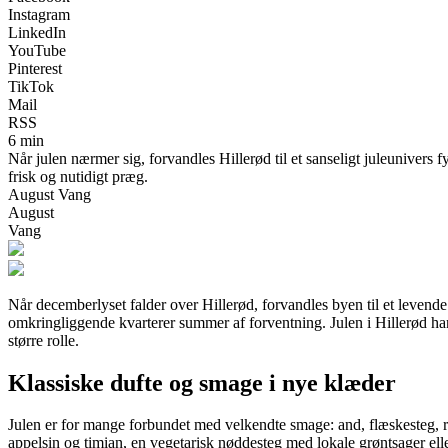
Instagram
LinkedIn
YouTube
Pinterest
TikTok
Mail
RSS
6 min
Når julen nærmer sig, forvandles Hillerød til et sanseligt juleunivers
frisk og nutidigt præg.
August Vang
August
Vang
Når decemberlyset falder over Hillerød, forvandles byen til et leven
omkringliggende kvarterer summer af forventning. Julen i Hillerød han
større rolle.
Klassiske dufte og smage i nye klæder
Julen er for mange forbundet med velkendte smage: and, flæskesteg, r
appelsin og timian, en vegetarisk nøddesteg med lokale grøntsager el