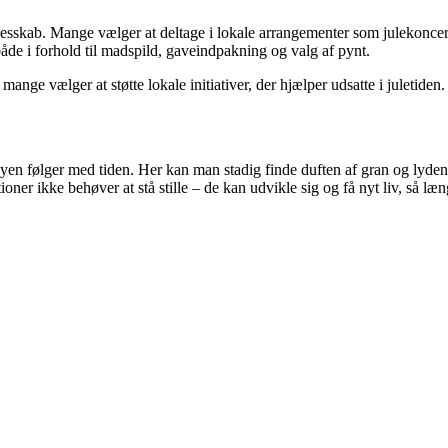
esskab. Mange vælger at deltage i lokale arrangementer som julekoncer
åde i forhold til madspild, gaveindpakning og valg af pynt.
g mange vælger at støtte lokale initiativer, der hjælper udsatte i juletid
byen følger med tiden. Her kan man stadig finde duften af gran og lyden
tioner ikke behøver at stå stille – de kan udvikle sig og få nyt liv, så l