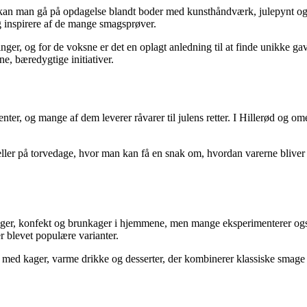
r kan man gå på opdagelse blandt boder med kunsthåndværk, julepynt og
g inspirere af de mange smagsprøver.
inger, og for de voksne er det en oplagt anledning til at finde unikke g
e, bæredygtige initiativer.
nter, og mange af dem leverer råvarer til julens retter. I Hillerød og o
ller på torvedage, hvor man kan få en snak om, hvordan varerne bliver ti
.
småkager, konfekt og brunkager i hjemmene, men mange eksperimenterer 
r blevet populære varianter.
er med kager, varme drikke og desserter, der kombinerer klassiske smage