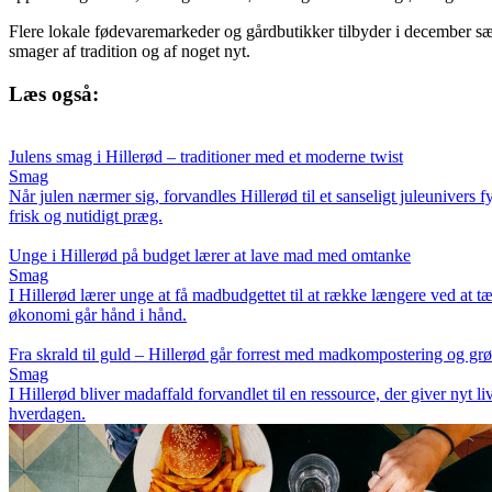
Flere lokale fødevaremarkeder og gårdbutikker tilbyder i december sæ
smager af tradition og af noget nyt.
Læs også:
Julens smag i Hillerød – traditioner med et moderne twist
Smag
Når julen nærmer sig, forvandles Hillerød til et sanseligt juleunivers
frisk og nutidigt præg.
Unge i Hillerød på budget lærer at lave mad med omtanke
Smag
I Hillerød lærer unge at få madbudgettet til at række længere ved at
økonomi går hånd i hånd.
Fra skrald til guld – Hillerød går forrest med madkompostering og g
Smag
I Hillerød bliver madaffald forvandlet til en ressource, der giver nyt li
hverdagen.