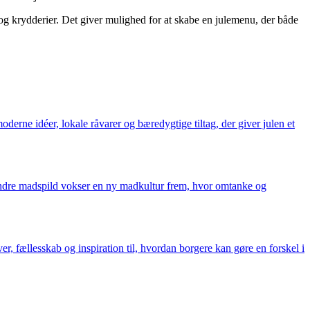
og krydderier. Det giver mulighed for at skabe en julemenu, der både
derne idéer, lokale råvarer og bæredygtige tiltag, der giver julen et
 mindre madspild vokser en ny madkultur frem, hvor omtanke og
iver, fællesskab og inspiration til, hvordan borgere kan gøre en forskel i