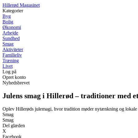
H
illerød
M
agasinet
Kategorier
Byg
Bolig
Økonomi
Arbejde
Sundhed
Smag
Aktiviteter
Familieliv
Træning
Livet
Log på
Opret konto
Nyhedsbrevet
Julens smag i Hillerød – traditioner med e
Oplev Hillerøds julemagi, hvor tradition møder nytænkning og lokal
Smag
Smag
Del glæden
X
Facebook