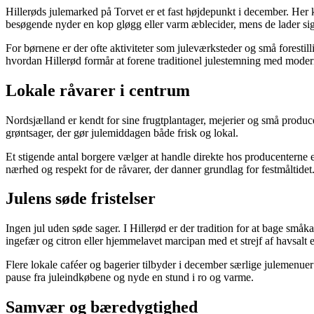
Hillerøds julemarked på Torvet er et fast højdepunkt i december. He
besøgende nyder en kop gløgg eller varm æblecider, mens de lader si
For børnene er der ofte aktiviteter som juleværksteder og små forestill
hvordan Hillerød formår at forene traditionel julestemning med modern
Lokale råvarer i centrum
Nordsjælland er kendt for sine frugtplantager, mejerier og små produce
grøntsager, der gør julemiddagen både frisk og lokal.
Et stigende antal borgere vælger at handle direkte hos producenterne e
nærhed og respekt for de råvarer, der danner grundlag for festmåltidet
Julens søde fristelser
Ingen jul uden søde sager. I Hillerød er der tradition for at bage 
ingefær og citron eller hjemmelavet marcipan med et strejf af havsalt e
Flere lokale caféer og bagerier tilbyder i december særlige julemenu
pause fra juleindkøbene og nyde en stund i ro og varme.
Samvær og bæredygtighed